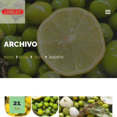
INICIO
NOSOTROS
PRODUCTOS
SERVICIOS
ARCHIVO
BLOG
INICIO
BLOG
2025
AGOSTO
PREGUNTAS FRECUENTES
CONTACTA
21
Ago