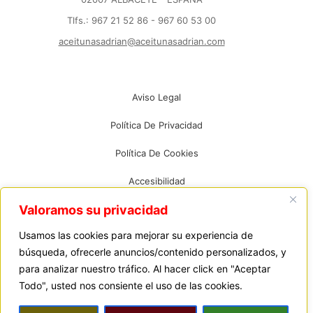
Tlfs.: 967 21 52 86 - 967 60 53 00
aceitunasadrian@aceitunasadrian.com
Aviso Legal
Política De Privacidad
Política De Cookies
Accesibilidad
Valoramos su privacidad
Mapa Web
Usamos las cookies para mejorar su experiencia de
búsqueda, ofrecerle anuncios/contenido personalizados, y
© 2026 Aceitunas Adrián, S.A. Todos los derechos
para analizar nuestro tráfico. Al hacer click en "Aceptar
reservados. Diseño web
Diagram Software Europe
Todo", usted nos consiente el uso de las cookies.