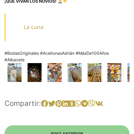
¡QUE VIVAN LOS NOVIOS!
La Luna
#BodasOriginales #AceitunasAdrián #MásDe100Años
#Albacete
Compartir:
POST ANTERIOR