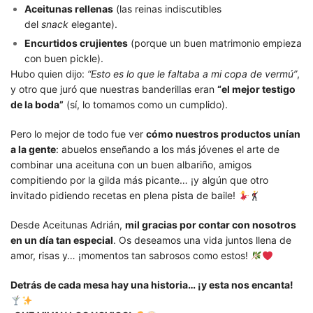
Aceitunas rellenas
(las reinas indiscutibles
del
snack
elegante).
Encurtidos crujientes
(porque un buen matrimonio empieza
con buen pickle).
Hubo quien dijo:
“Esto es lo que le faltaba a mi copa de vermú”
,
y otro que juró que nuestras banderillas eran
“el mejor testigo
de la boda”
(sí, lo tomamos como un cumplido).
Pero lo mejor de todo fue ver
cómo nuestros productos unían
a la gente
: abuelos enseñando a los más jóvenes el arte de
combinar una aceituna con un buen albariño, amigos
compitiendo por la gilda más picante… ¡y algún que otro
invitado pidiendo recetas en plena pista de baile!
Desde Aceitunas Adrián,
mil gracias por contar con nosotros
en un día tan especial
. Os deseamos una vida juntos llena de
amor, risas y… ¡momentos tan sabrosos como estos!
Detrás de cada mesa hay una historia… ¡y esta nos encanta!