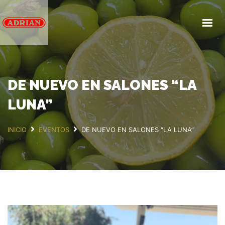
INICIO
NOSOTROS
PRODUCTOS
SERVICIOS
DE NUEVO EN SALONES “LA
BLOG
LUNA”
PREGUNTAS FRECUENTES
INICIO
EVENTOS
DE NUEVO EN SALONES “LA LUNA”
CONTACTA