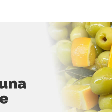
 una
de